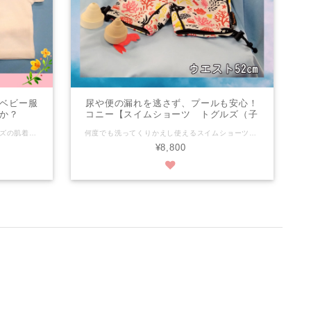
ベビー服
尿や便の漏れを逃さず、プールも安心！
か？
コニー【スイムショーツ トグルズ（子
供用）】
小さな赤ちゃんのための、スモールサイズの肌着です。 50サイズ未満の赤ちゃんでもぴったりのスモールサイズ！ NICUを卒業したばかりの頑張りっこちゃんや、退院準備にいかがでしょうか？ ぴったりサイズの肌着で、赤ちゃんとの生活を快適に☆ 【サイズ(体重)】 身長 ～46cm / 体重 ～2,700g ワンサイズ 【素材】綿100% 【特徴】 ·ホワイトカラー ·綿100% 高品質ソフトコットン ·短肌着 半袖 ·6枚セット(917円/1枚あたり) ·スナップ ニッケルフリー 【ご使用方法・注意】 ご使用前に洗ってからお使い下さい。服を裏返しにして水で洗濯をお願いします。 色移りがある可能性があるので、必要な場合は非塩素系漂白剤のみを使用し、他の洗濯物とは分けてお洗い下さい。 必要に応じてアイロンを使用して下さい（装飾にはアイロンはかけないようお願いします）。 【発送】 ·クリックポスト(追跡サービスつき)送料198円にて発送します。 ·入金を確認後、簡単梱包にて発送します。 COM泉屋の商品は、車椅子に取り付けられる小物を中心に、商品ページにはシンプルなものから凝ったデザインのものまでバラエティー豊かな商品がそろっております。 お友達へ、ご家族へ…などの贈り物に。自分だけのお気に入りにも。 お好みの商品を見つけてみてください！(*^^*) ★【COM泉屋】ホームページもぜひご覧ください★ http://comizumiya.jp/
何度でも洗ってくりかえし使えるスイムショーツ「トグルズ」は、プール利用条件に適合した製品です。水泳、ハイドロセラピー、海水浴でも安心です。 太もも周りは、ひもとトグルで密封性が高く、尿や便の漏れを逃さないので、水泳中も安心.。洗って繰り返し使える水着です。内側がブリーフ構造になっているため激しい動きにもフィット、しかも快適です。 水遊び用紙おむつの代わりにも！軽いネオプレン素材なので、素早くお洗濯も♪ ★男女兼用 ★おしっこやうんちをしっかり閉じ込めるので、キッズもパパ・ママも、プールでストレスなく過ごせます。 ★内側は快適なブリーフ構造 ★ウエストと太ももに調節可能な紐とトグル付き 【カラー・サイズ】ピンク：ウエスト12－14（約60㎝） ホワイト：ウエスト８－10（約52㎝） 【素材】本体 ネオプレン（ウエットスーツ地）95％ ナイロン５％ 裏地 ポリエステル100％ ※ご使用方法 まず、トグルをつまんで紐をゆるめ、スイムショーツを着用したら、トグルで紐を閉めてしっかり固定します。 この製品は、内容物を長時間封じ込めることを目的としていません。漏れが生じた際は、すぐにプール等から上がってください。 ※お取り扱い方法 ●水またはぬるま湯（40℃以下）にて手洗いを行ってください ●自然乾燥または吊り干しをしてください ●柔軟剤不可・漂白剤は酸素系のみ可 ●アイロン・タンブル乾燥・ドライクリーニング不可 【発送】ゆうパック（60サイズ）で簡単梱包にて発送いたします。 COM泉屋では手作りの商品も取り扱いしております。手作りの商品は1点1点全て手作業でお作りしています。 車椅子に取り付けられる小物を中心に、商品ページにはシンプルなものから凝ったデザインのものまでバラエティー豊かな商品がそろっております。 お友達へ、ご家族へ…などの贈り物に。自分だけのお気に入りにも。 お好みの商品を見つけてみてください！(*^^*） ★【COM 泉屋】ぜひ弊社ホームページもご覧ください★ http://comizumiya.jp/
¥8,800