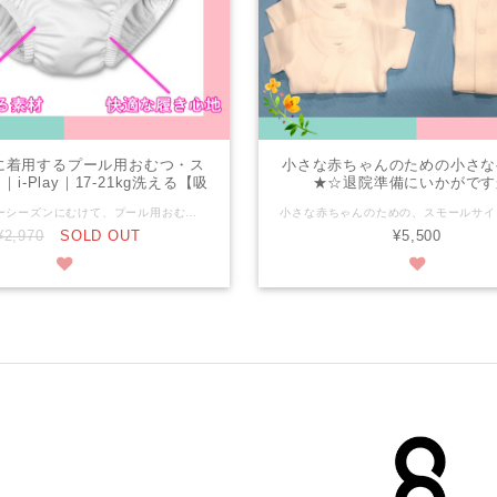
に着用するプール用おむつ・ス
小さな赤ちゃんのための小さな
i-Play｜17-21kg洗える【吸
★☆退院準備にいかがです
収性水泳用おむつ】
2022年サマーシーズンにむけて、プール用おむつの販売開始が実現しました！ 17-21kgくらいまで、大きいサイズのプール用オムツです。 市販の水遊び用オムツでは入手困難なサイズ。 サイドスナップで、濡れても簡単＆安全に着脱が可能です。 キャンプや川遊びなどレジャーに。 学校や公共プールなど、プール用オムツ着用が必要な施設で。 安心してプールを楽しんでいただけます。 経済的で環境にもやさしい、洗って何度でも繰り返し使用できるリユーサブルタイプ。 水着の下にオムツとして着用していただけるほか、これ一枚でオムツと水着兼用として使用することもできます。 ◇赤ちゃんや水泳をする方にに究極の安全な保護を提供するのに役立ちます！ 【特徴・詳細】 ・ポリエステル100％ ・中国製 ・洗濯機（水洗い）可、乾燥機不可 ・特殊な3層構造で通気性は確保しつつ固形物は通しません 【サイズ】 Mサイズ（17-21 kg） ウエスト 54.5-56cm 太もも周り 30.5-34cm ※サイズの選び方※ プール用おむつは、万が一のウンチの漏れを防ぐことを目的としています。 体重だけでなく、漏れやすいウエスト部分、足周りがフィットしたサイズを参考にお選びください。 ※ご使用にあたって※ プール用おむつは、使い捨て・リユーサブルともに、万が一のウンチをもらさない目的で作られています。 吸水体は無く、おしっこは吸収しません。薄手で水に入っても膨らんだり破裂することはありません。 もれを防ぐため、ウエスト周り、足周りをフィットさせてご使用ください。 水様便・軟便の場合は、漏れる可能性がありますのでご注意ください。 おむつ着用でのプール利用につきましては、各施設にお問合せください。 学校でご使用になる場合、特別支援教育就学奨励費の対象として補助を受けられる場合があります。詳しくはお住まいの自治体にお問合せくださいませ。必要な領収書など対応させていただきます。 【発送】クリックポスト(追跡サービスあり 198円)にて簡単梱包で発送致します。 COM泉屋では手作りの商品も取り扱いしております。手作りの商品は1点1点全て手作業でお作りしています。 車椅子に取り付けられる小物を中心に、商品ページにはシンプルなものから凝ったデザインのものまでバラエティー豊かな商品がそろっております。 お友達へ、ご家族へ…などの贈り物に。自分だけのお気に入りにも。 お好みの商品を見つけてみてください！(*^^*） ★【COM 泉屋】ぜひ弊社ホームページもご覧ください★ http://comizumiya.jp/
¥2,970
SOLD OUT
¥5,500