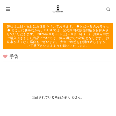
弊社は土日・祝日にお休みを頂いております。 ◆お盆休みのお知らせ
◆ まことに勝手ながら、BASEでは下記の期間の販売対応をお休みさ
せていただきます。 2026年８月８日(土)～８月16日(日） お休み中に
ご購入頂きました商品については、休み明けでの対応となります。 お
返事が遅くなる場合もございます。 大変ご迷惑をお掛け致しますが、
ご了承下さいますようお願いいたします。
手袋
出品されている商品がありません。