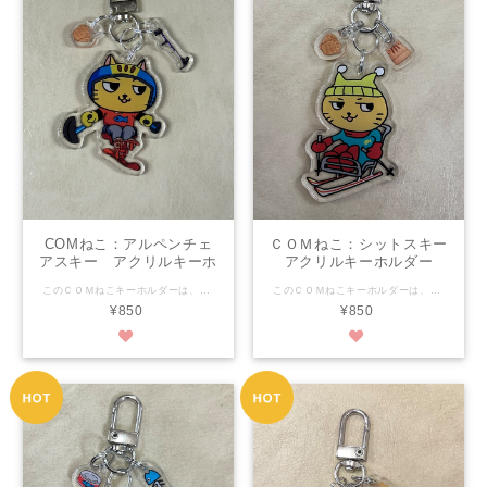
COMねこ：アルペンチェ
ＣＯＭねこ：シットスキー
アスキー アクリルキーホ
アクリルキーホルダー
ルダー
このＣＯＭねこキーホルダーは、可愛さで福祉を超え、当たり前にかわいい！を目指します！ 大きさは縦5.0㎝×横約4.4㎝ 素材はアクリル樹脂 両面からどちらかもイラストが見えます。（裏は反転した物） 印刷面が外に出ていないのではがれの心配がありません。 金具のわっかはダブルリングで強いです！ なんと、アウトリガーと手袋も付いてきます！ パーフェクトフォルムで可愛さ満点！ 是非是非おそばにおいてくださいね♪ ★【COM泉屋】ホームページもぜひご覧ください★ http://comizumiya.jp/
このＣＯＭねこキーホルダーは、可愛さで福祉を超え、当たり前にかわいい！を目指します！ 大きさは縦約5.6㎝×横約3.6㎝ 素材はアクリル樹脂 両面からどちらかもイラストが見えます。（裏は反転した物） 印刷面が外に出ていないのではがれの心配がありません。 金具のわっかはステンレスリングトダブルリングで強いです！ なんと、毛糸の帽子と手袋も付いてきます！ パーフェクトフォルムで可愛さ満点！ 是非是非おそばにおいてくださいね♪ ★【COM泉屋】ホームページもぜひご覧ください★ http://comizumiya.jp/
¥850
¥850