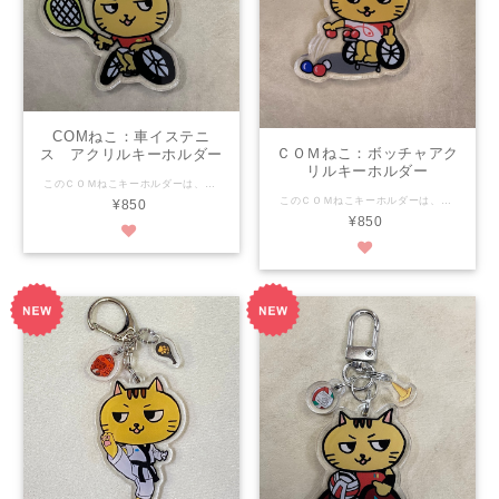
COMねこ：車イステニ
ＣＯＭねこ：ボッチャアク
ス アクリルキーホルダー
リルキーホルダー
このＣＯＭねこキーホルダーは、可愛さで福祉を超え、当たり前にかわいい！を目指します！ 大きさは縦約5.1㎝×横約5.1㎝ 素材はアクリル樹脂 両面からどちらかもイラストが見えます。（裏は反転した物） 印刷面が外に出ていないのではがれの心配がありません。 金具のわっかはステンレスで強いです！ なんと、ボールとテニスラケットも付いてきます！ パーフェクトフォルムで可愛さ満点！ 是非是非おそばにおいてくださいね♪ ★【COM泉屋】ホームページもぜひご覧ください★ http://comizumiya.jp/
このＣＯＭねこキーホルダーは、可愛さで福祉を超え、当たり前にかわいい！を目指します！ 大きさは縦約5.1㎝×横約5.1㎝ 素材はアクリル樹脂 両面からどちらかもイラストが見えます。（裏は反転した物） 印刷面が外に出ていないのではがれの心配がありません。 金具のわっかはステンレスで強いです！ なんと、赤ボールと青ボールも付いてきます！ パーフェクトフォルムで可愛さ満点！ 是非是非おそばにおいてくださいね♪ ★【COM泉屋】ホームページもぜひご覧ください★ http://comizumiya.jp/
¥850
¥850