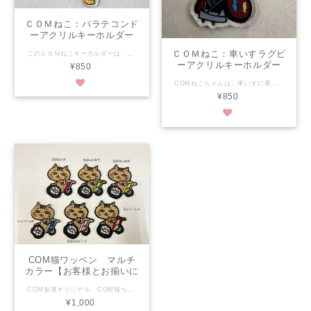
ＣＯＭねこ：パラテコンド
ーアクリルキーホルダー
（リバーシブル）
ＣＯＭねこ：車いすラグビ
このＣＯＭねこキーホルダーは、可愛さで福祉を超え、当たり前にかわいい！を目指します！ 大きさは縦約5.7㎝×横約3.9㎝ 素材はアクリル樹脂 両面からどちらかもイラストが見えます。（裏は反転した物） 印刷面がアクリルに挟まれているのでイラストが削れる心配がありません。 金具のわっかはステンレスリングトダブルリングで強いです！ なんと、肉球ミットと肉球ヘッドギアも付いてきます！ パーフェクトフォルムで可愛さ満点！ 是非是非おそばにおいてくださいね♪ ★【COM泉屋】ホームページもぜひご覧ください★ http://comizumiya.jp/
ーアクリルキーホルダー
¥850
COMねこちゃんは、車いすに乗ったねこです。 いつも元気に、自由気ままにねこ生を楽しんでいます。 今回は車いすラグビーにチャレンジ！ COMねこは、いつも黄色の三角コーンとラグビーボールを持ち歩いて真剣に車いすラグビーを楽しんでいます。 このＣＯＭねこキーホルダーは、可愛さで福祉を超え、当たり前にかわいい！を目指します！ 大きさは縦約5.2㎝×横約4.8㎝ 素材はアクリル樹脂 両面からどちらかもイラストが見えます。（裏は反転した物） 印刷面が外に出ていないのではがれの心配がありません。 金具のわっかはステンレスで強いです！ なんと、黄色の三角コーンとボールも付いてきます！ パーフェクトフォルムで可愛さ満点！ 是非是非おそばにおいてくださいね♪ ★【COM泉屋】ホームページもぜひご覧ください★ http://comizumiya.jp/
¥850
COM猫ワッペン マルチ
カラー【お客様とお揃いに
も出来ます】
COM泉屋オリジナル COM猫ちゃんがワッペンになって新発売☆ ワッペンを付けられる物はどんな物でもCOM猫ちゃん仕様に出来ます♪ ポロシャツに付けたり、鞄に、テーブルの片隅に……あなたのアイディア次第で使い方は無限大∞ また、マルチカラーはお客様とお揃いのフレームカラー×シートカラーにできます(*'ω'*) ＊カラー展開＊ ・薄黄色×赤 ・黄緑×若草色 ・薄黄色×黄色 ・シルバー×青 ・薄黄色×ピンク ・赤×ゴールド ・シークレット（日焼け猫ちゃん 青×シルバー） ・マルチカラー（お客様とお揃いのフレームカラー×シートカラー） ＊サイズ＊ 縦 約9.5ｃｍ ×横 約8ｃｍ ＊発送・送料について＊ クリックポスト（198円）で地球にやさしい簡単梱包での発送です。 COM泉屋の商品は、1点1点全て手作業でお作りしています。 車椅子に取り付けられる小物を中心に、商品ページにはシンプルなものから凝ったデザインのものまでバラエティー豊かな商品がそろっております。 お友達へ、ご家族へ…などの贈り物に。自分だけのお気に入りにも。 お好みの商品を見つけてみてください！(*^^*) ★【COM 泉屋】ぜひ弊社ホームページもご覧ください★ http://comizumiya.jp/
¥1,000