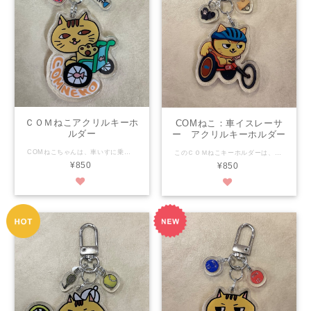
ＣＯＭねこアクリルキーホ
COMねこ：車イスレーサ
ルダー
ー アクリルキーホルダー
COMねこちゃんは、車いすに乗ったねこです。 いつも元気に、自由気ままにねこ生を楽しんでいます。 好物はお魚！ いつもお魚の缶詰を持ち歩いておなかがすいたらもぐもぐタイム！ このＣＯＭねこキーホルダーは可愛さで福祉を超え、当たり前にかわいい！を目指します！ 大きさは約5.5㎝×4.2㎝ 素材はアクリル樹脂 両面からどちらかもイラストが見えます。（裏は反転した物） 印刷面が外に出ていないのではがれの心配がありません。 金具のわっかはステンレスで強いです！ なんと、お魚の骨と猫缶も付いてきます！ パーフェクトフォルムで可愛さ満点！ 是非是非おそばにおいてくださいね♪ ★【COM泉屋】ホームページもぜひご覧ください★ http://comizumiya.jp/
このＣＯＭねこキーホルダーは、可愛さで福祉を超え、当たり前にかわいい！を目指します！ 大きさは縦約5.1㎝×横約5.1㎝ 素材はアクリル樹脂 両面からどちらかもイラストが見えます。（裏は反転した物） 印刷面が外に出ていないのではがれの心配がありません。 金具のわっかはステンレスで強いです！ なんと、手袋と猫耳ヘルメットも付いてきます！ パーフェクトフォルムで可愛さ満点！ 是非是非おそばにおいてくださいね♪ ★【COM泉屋】ホームページもぜひご覧ください★ http://comizumiya.jp/
¥850
¥850