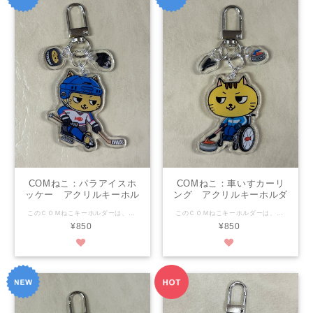
COMねこ：パラアイスホ
COMねこ：車いすカーリ
ッケー アクリルキーホル
ング アクリルキーホルダ
ダー
ー
このＣＯＭねこキーホルダーは、可愛さで福祉を超え、当たり前にかわいい！を目指します！ 大きさは縦4.6㎝×横約4.9㎝ 素材はアクリル樹脂 両面からどちらかもイラストが見えます。（裏は反転した物） 印刷面が外に出ていないのではがれの心配がありません。 金具のわっかはダブルリングで強いです！ なんと、猫耳ヘルメットとパックも付いてきます！ パーフェクトフォルムで可愛さ満点！ 是非是非おそばにおいてくださいね♪ ★【COM泉屋】ホームページもぜひご覧ください★ http://comizumiya.jp/
このＣＯＭねこキーホルダーは、可愛さで福祉を超え、当たり前にかわいい！を目指します！ 大きさは縦4.8㎝×横約3.7㎝ 素材はアクリル樹脂 両面からどちらかもイラストが見えます。（裏は反転した物） 印刷面が外に出ていないのではがれの心配がありません。 金具のわっかはダブルリングで強いです！ なんと、ストーンと？？？も付いてきます！※さて何でしょう・・・ヒントは道具の一部！ パーフェクトフォルムで可愛さ満点！ 是非是非おそばにおいてくださいね♪ ★【COM泉屋】ホームページもぜひご覧ください★ http://comizumiya.jp/
¥850
¥850