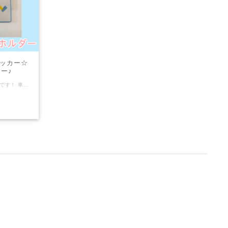
ッカー☆
ー♪
車いすマークのマグネット式ステッカーです！ 車に貼れるマグネットタイプ、それぞれピンクとブルーの2色です！ 【詳細·特徴】 ◆マグネット ·12×12cm ·屋外使用可能(エンジン付近など高温下での使用不可) ·日本製 【発送】 ·クリックポスト(追跡サービスつき)送料198円で発送します。 ·入金確認後、簡単梱包での発送になります。 COM泉屋の商品は、車椅子に取り付けられる小物を中心に、商品ページにはシンプルなものから凝ったデザインのものまでバラエティー豊かな商品がそろっております。 お友達へ、ご家族へ…などの贈り物に。自分だけのお気に入りにも。 お好みの商品を見つけてみてください！(*^^*) ★【COM泉屋】ホームページもぜひご覧ください★ http://comizumiya.jp/ ※車イスマークのキーホルダーはこちらのページです。 https://comizumiya.thebase.in/items/36489493