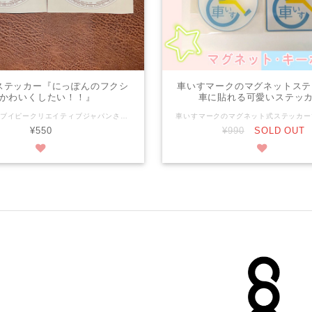
ステッカー『にっぽんのフクシ
車いすマークのマグネットステ
かわいくしたい！！』
車に貼れる可愛いステッカ
株式会社エムブイピークリエイティブジャパンさんのシリーズ☆★ ～私の目線シリーズ～がステッカーになりました！ 私の目線から見えるもの あなたの目線から見えるもの 広がる世界はそこにいるからみえてくる。 Hanae Sasamiriさんの、ほんわかした可愛い絵柄に癒されます♪ 【素材】 塩ビシート 【タイプ】 Liam リアム Avery エイブリィ 【サイズ】 直径 約10cm 【価格】 550円（税込み） 【発送】 ·クリックポスト(追跡サービスつき)送料198円で発送します。 ·入金確認後、簡単梱包での発送になります。 COM泉屋の商品は、車椅子に取り付けられる小物を中心に、商品ページにはシンプルなものから凝ったデザインのものまでバラエティー豊かな商品がそろっております。 お友達へ、ご家族へ…などの贈り物に。自分だけのお気に入りにも。 お好みの商品を見つけてみてください！(*^^*) ★【COM泉屋】ホームページもぜひご覧ください★ http://comizumiya.jp/
¥550
¥990
SOLD OUT