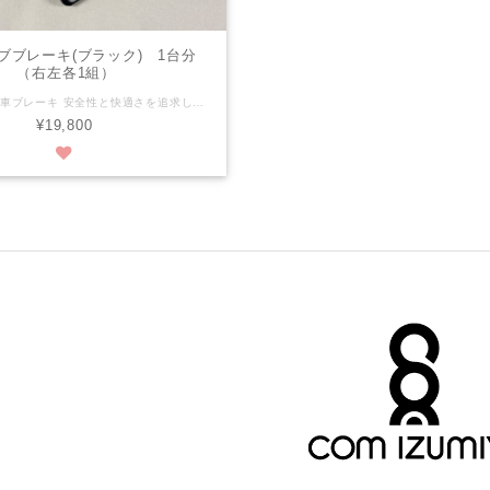
ブブレーキ(ブラック) 1台分
（右左各1組）
車いす用 駐車ブレーキ 安全性と快適さを追求した商品です！ 設計は使いやすさを重視し、手元で簡単に操作できるよう工夫されています。素材には耐久性のある強化プラスチックを使用しており、長くご愛用いただけます。ブレーキの効き具合もスムーズで、安心して車いすを使用できます。 セットアップはご自分でして頂く商品となります。 御使用の車いすに取り付け可能なのか、ご確認ください。 安全性と操作性を兼ね備えたこのブレーキで、ぜひ安心した移動をお楽しみくださいね♪ ◎カラー：ブラック／ゴールド ◎2個セットで販売いたします。 ◎重さ：(１個当たり) 約140g ◎価格：19,800円(税込) ※価格は車いす１台分セット（２個入り）となります。 ◎発送：レターパック＋(送料０円)にて、簡易梱包にて発送いたします。 送料は ★【COM泉屋】ホームページもぜひご覧ください★ https://comizumiya.jp/
¥19,800