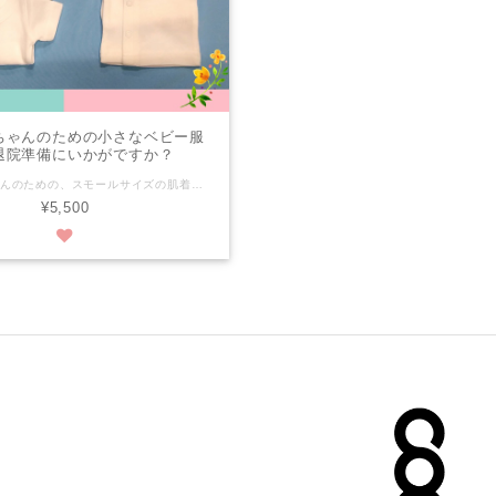
ちゃんのための小さなベビー服
退院準備にいかがですか？
小さな赤ちゃんのための、スモールサイズの肌着です。 50サイズ未満の赤ちゃんでもぴったりのスモールサイズ！ NICUを卒業したばかりの頑張りっこちゃんや、退院準備にいかがでしょうか？ ぴったりサイズの肌着で、赤ちゃんとの生活を快適に☆ 【サイズ(体重)】 身長 ～46cm / 体重 ～2,700g ワンサイズ 【素材】綿100% 【特徴】 ·ホワイトカラー ·綿100% 高品質ソフトコットン ·短肌着 半袖 ·6枚セット(917円/1枚あたり) ·スナップ ニッケルフリー 【ご使用方法・注意】 ご使用前に洗ってからお使い下さい。服を裏返しにして水で洗濯をお願いします。 色移りがある可能性があるので、必要な場合は非塩素系漂白剤のみを使用し、他の洗濯物とは分けてお洗い下さい。 必要に応じてアイロンを使用して下さい（装飾にはアイロンはかけないようお願いします）。 【発送】 ·クリックポスト(追跡サービスつき)送料198円にて発送します。 ·入金を確認後、簡単梱包にて発送します。 COM泉屋の商品は、車椅子に取り付けられる小物を中心に、商品ページにはシンプルなものから凝ったデザインのものまでバラエティー豊かな商品がそろっております。 お友達へ、ご家族へ…などの贈り物に。自分だけのお気に入りにも。 お好みの商品を見つけてみてください！(*^^*) ★【COM泉屋】ホームページもぜひご覧ください★ http://comizumiya.jp/
¥5,500