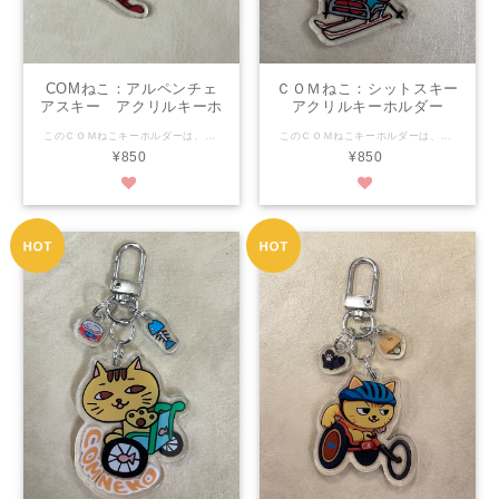
COMねこ：アルペンチェ
ＣＯＭねこ：シットスキー
アスキー アクリルキーホ
アクリルキーホルダー
ルダー
このＣＯＭねこキーホルダーは、可愛さで福祉を超え、当たり前にかわいい！を目指します！ 大きさは縦5.0㎝×横約4.4㎝ 素材はアクリル樹脂 両面からどちらかもイラストが見えます。（裏は反転した物） 印刷面が外に出ていないのではがれの心配がありません。 金具のわっかはダブルリングで強いです！ なんと、アウトリガーと手袋も付いてきます！ パーフェクトフォルムで可愛さ満点！ 是非是非おそばにおいてくださいね♪ ★【COM泉屋】ホームページもぜひご覧ください★ http://comizumiya.jp/
このＣＯＭねこキーホルダーは、可愛さで福祉を超え、当たり前にかわいい！を目指します！ 大きさは縦約5.6㎝×横約3.6㎝ 素材はアクリル樹脂 両面からどちらかもイラストが見えます。（裏は反転した物） 印刷面が外に出ていないのではがれの心配がありません。 金具のわっかはステンレスリングトダブルリングで強いです！ なんと、毛糸の帽子と手袋も付いてきます！ パーフェクトフォルムで可愛さ満点！ 是非是非おそばにおいてくださいね♪ ★【COM泉屋】ホームページもぜひご覧ください★ http://comizumiya.jp/
¥850
¥850