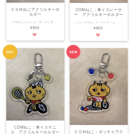
ＣＯＭねこアクリルキーホ
COMねこ：車イスレーサ
ルダー
ー アクリルキーホルダー
COMねこちゃんは、車いすに乗ったねこです。 いつも元気に、自由気ままにねこ生を楽しんでいます。 好物はお魚！ いつもお魚の缶詰を持ち歩いておなかがすいたらもぐもぐタイム！ このＣＯＭねこキーホルダーは可愛さで福祉を超え、当たり前にかわいい！を目指します！ 大きさは約5.5㎝×4.2㎝ 素材はアクリル樹脂 両面からどちらかもイラストが見えます。（裏は反転した物） 印刷面が外に出ていないのではがれの心配がありません。 金具のわっかはステンレスで強いです！ なんと、お魚の骨と猫缶も付いてきます！ パーフェクトフォルムで可愛さ満点！ 是非是非おそばにおいてくださいね♪ ★【COM泉屋】ホームページもぜひご覧ください★ http://comizumiya.jp/
このＣＯＭねこキーホルダーは、可愛さで福祉を超え、当たり前にかわいい！を目指します！ 大きさは縦約5.1㎝×横約5.1㎝ 素材はアクリル樹脂 両面からどちらかもイラストが見えます。（裏は反転した物） 印刷面が外に出ていないのではがれの心配がありません。 金具のわっかはステンレスで強いです！ なんと、手袋と猫耳ヘルメットも付いてきます！ パーフェクトフォルムで可愛さ満点！ 是非是非おそばにおいてくださいね♪ ★【COM泉屋】ホームページもぜひご覧ください★ http://comizumiya.jp/
¥850
¥850
COMねこ：車イステニ
ＣＯＭねこ：ボッチャアク
ス アクリルキーホルダー