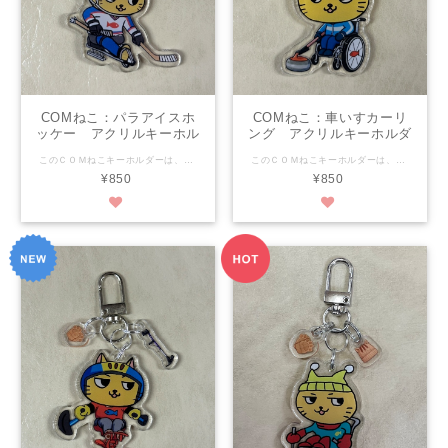
COMねこ：パラアイスホ
COMねこ：車いすカーリ
ッケー アクリルキーホル
ング アクリルキーホルダ
ダー
ー
このＣＯＭねこキーホルダーは、可愛さで福祉を超え、当たり前にかわいい！を目指します！ 大きさは縦4.6㎝×横約4.9㎝ 素材はアクリル樹脂 両面からどちらかもイラストが見えます。（裏は反転した物） 印刷面が外に出ていないのではがれの心配がありません。 金具のわっかはダブルリングで強いです！ なんと、猫耳ヘルメットとパックも付いてきます！ パーフェクトフォルムで可愛さ満点！ 是非是非おそばにおいてくださいね♪ ★【COM泉屋】ホームページもぜひご覧ください★ http://comizumiya.jp/
このＣＯＭねこキーホルダーは、可愛さで福祉を超え、当たり前にかわいい！を目指します！ 大きさは縦4.8㎝×横約3.7㎝ 素材はアクリル樹脂 両面からどちらかもイラストが見えます。（裏は反転した物） 印刷面が外に出ていないのではがれの心配がありません。 金具のわっかはダブルリングで強いです！ なんと、ストーンと？？？も付いてきます！※さて何でしょう・・・ヒントは道具の一部！ パーフェクトフォルムで可愛さ満点！ 是非是非おそばにおいてくださいね♪ ★【COM泉屋】ホームページもぜひご覧ください★ http://comizumiya.jp/
¥850
¥850