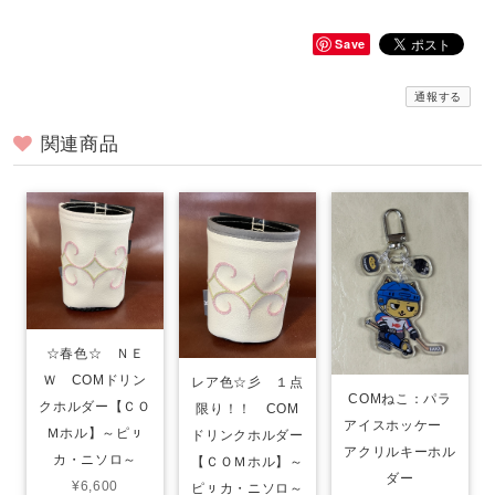
Save
通報する
関連商品
☆春色☆ ＮＥ
Ｗ COMドリン
レア色☆彡 １点
COMねこ：パラ
クホルダー【ＣＯ
限り！！ COM
アイスホッケー
Ｍホル】～ピㇼ
ドリンクホルダー
アクリルキーホル
カ・ニソロ～
【ＣＯＭホル】～
ダー
¥6,600
ピㇼカ・ニソロ～