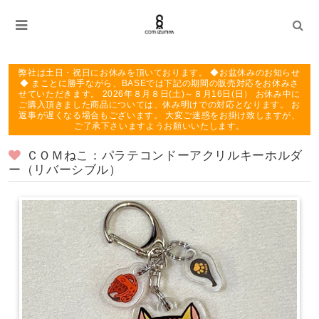
弊社は土日・祝日にお休みを頂いております。 ◆お盆休みのお知らせ
◆ まことに勝手ながら、BASEでは下記の期間の販売対応をお休みさ
せていただきます。 2026年８月８日(土)～８月16日(日） お休み中に
ご購入頂きました商品については、休み明けでの対応となります。 お
返事が遅くなる場合もございます。 大変ご迷惑をお掛け致しますが、
ご了承下さいますようお願いいたします。
ＣＯＭねこ：パラテコンドーアクリルキーホルダ
ー（リバーシブル）