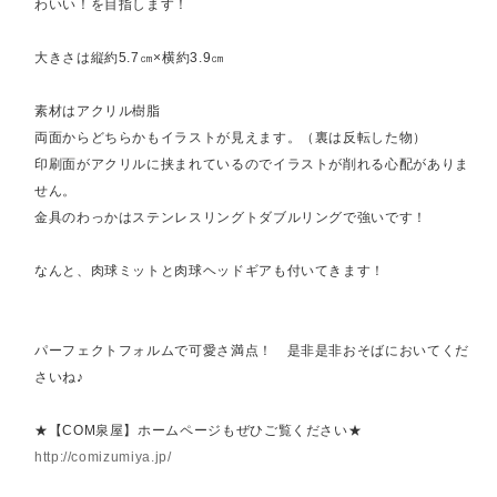
わいい！を目指します！
大きさは縦約5.7㎝×横約3.9㎝
素材はアクリル樹脂
両面からどちらかもイラストが見えます。（裏は反転した物）
印刷面がアクリルに挟まれているのでイラストが削れる心配がありま
せん。
金具のわっかはステンレスリングトダブルリングで強いです！
なんと、肉球ミットと肉球ヘッドギアも付いてきます！
パーフェクトフォルムで可愛さ満点！ 是非是非おそばにおいてくだ
さいね♪
★【COM泉屋】ホームページもぜひご覧ください★
http://comizumiya.jp/