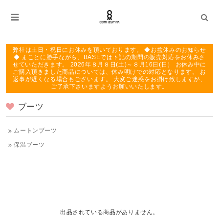
弊社は土日・祝日にお休みを頂いております。 ◆お盆休みのお知らせ
◆ まことに勝手ながら、BASEでは下記の期間の販売対応をお休みさ
せていただきます。 2026年８月８日(土)～８月16日(日） お休み中に
ご購入頂きました商品については、休み明けでの対応となります。 お
返事が遅くなる場合もございます。 大変ご迷惑をお掛け致しますが、
ご了承下さいますようお願いいたします。
ブーツ
ムートンブーツ
保温ブーツ
出品されている商品がありません。