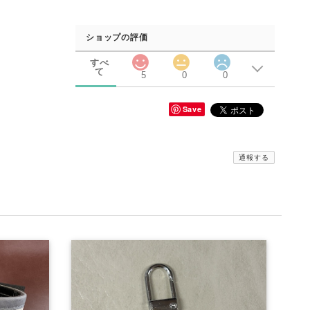
ショップの評価
すべ
て
5
0
0
Save
通報する