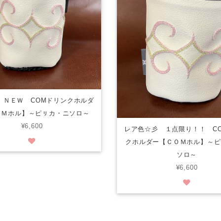
 ＮＥＷ COMドリンクホルダ
ＯＭホル】～ピㇼカ・ニソロ～
¥6,600
レア色☆彡 １点限り！！ C
クホルダー【ＣＯＭホル】～ピ
ソロ～
¥6,600