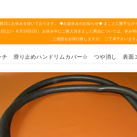
祝日にお休みを頂いております。 ◆お盆休みのお知らせ◆ まことに勝手なが
月８日(土)～８月16日(日） お休み中にご購入頂きました商品については、休
ご迷惑をお掛け致しますが、 ご了承下さいます
インチ 滑り止めハンドリムカバー☆ つや消し 表面