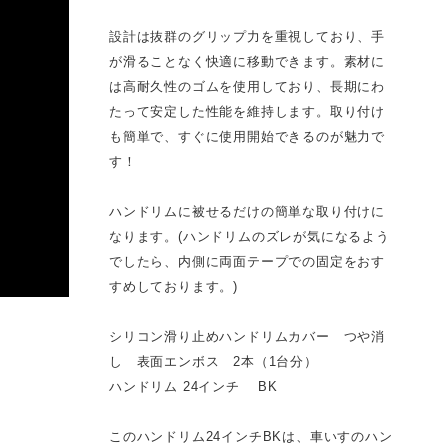
設計は抜群のグリップ力を重視しており、手
が滑ることなく快適に移動できます。素材に
は高耐久性のゴムを使用しており、長期にわ
たって安定した性能を維持します。取り付け
も簡単で、すぐに使用開始できるのが魅力で
す！
ハンドリムに被せるだけの簡単な取り付けに
なります。(ハンドリムのズレが気になるよう
でしたら、内側に両面テープでの固定をおす
すめしております。)
シリコン滑り止めハンドリムカバー つや消
し 表面エンボス 2本（1台分）
ハンドリム 24インチ BK
このハンドリム24インチBKは、車いすのハン