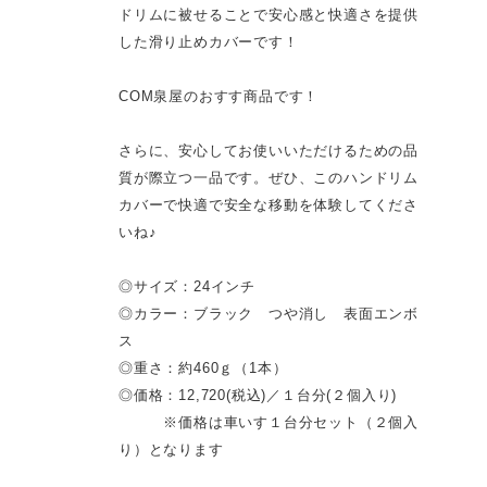
ドリムに被せることで安心感と快適さを提供
した滑り止めカバーです！
COM泉屋のおすす商品です！
さらに、安心してお使いいただけるための品
質が際立つ一品です。ぜひ、このハンドリム
カバーで快適で安全な移動を体験してくださ
いね♪
◎サイズ：24インチ
◎カラー：ブラック つや消し 表面エンボ
ス
◎重さ：約460ｇ（1本）
◎価格：12,720(税込)／１台分(２個入り)
※価格は車いす１台分セット（２個入
り）となります