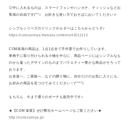
◎中に入れるものは、スマートフォンやハンカチ、ティッシュなどお
客様の自由です(^^♪ お好きな使い方でおそばにおいてください☆
シンプルシリーズのドリンクホルダーはこちらからどうぞ♪
https://comizumiya.thebase.in/items/43011113
COM泉屋の商品は、1点1点全て手作業でお作りしています。
車椅子に取り付けられる小物を中心に、商品ページにはシンプルなも
のから凝ったデザインのものまでバラエティー豊かな商品がそろって
おります。
お友達へ、ご家族へ…などの贈り物に。自分だけのお気に入りにも。
お好みの商品を見つけてみてください！(*^^*)
もちろん、今まで通りのポーチも販売中です♪
★【COM 泉屋】ぜひ弊社ホームページもご覧ください★
http://comizumiya.jp/