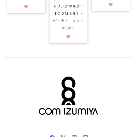
ドリンクホルダー
【ＣＯＭホル】～
ピㇼカ・ニソロ～
¥6,600