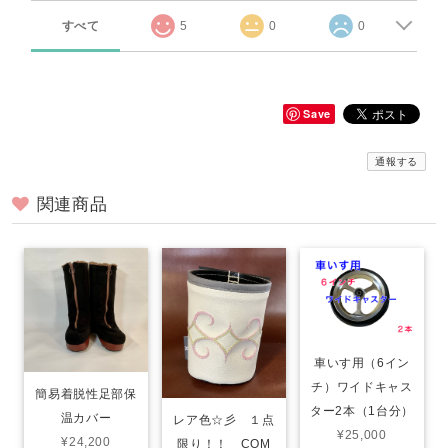
すべて
5
0
0
Save
通報する
関連商品
車いす用（6イン
チ）ワイドキャス
簡易着脱性足部保
ター2本（1台分）
温カバー
レア色☆彡 １点
¥25,000
¥24,200
限り！！ COM