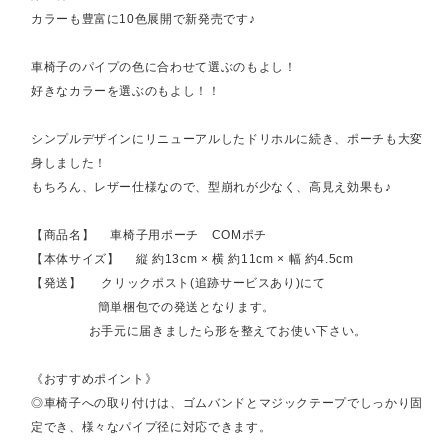
カラーも豊富に10色展開で新発売です♪
車椅子のパイプの色に合わせて選ぶのもよし！
好きなカラーを選ぶのもよし！！
シンプルデザインにリニューアルしたドリホルに続き、ポーチも大変
身しました！
もちろん、レザー仕様なので、型崩れが少なく、高見え効果も♪
【商品名】 車椅子用ポーチ COMポチ
【本体サイズ】 縦 約13cm × 横 約11cm × 幅 約4.5cm
【発送】 クリックポスト(追跡サービスあり)にて
簡単梱包での発送となります。
お手元に届きましたら形を整えてお使い下さい。
《おすすめポイント》
◎車椅子への取り付けは、ゴムバンドとマジックテープでしっかり固
定でき、様々なパイプ径に対応できます。