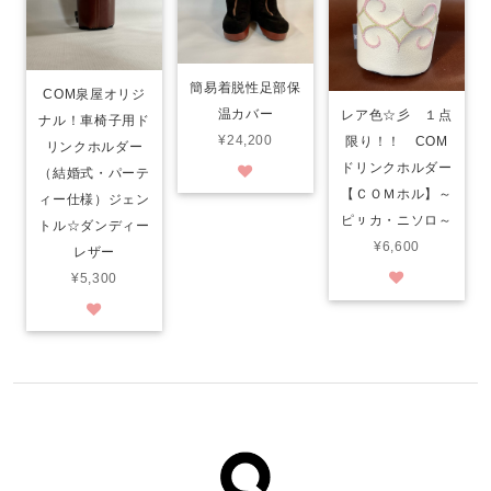
簡易着脱性足部保
COM泉屋オリジ
温カバー
レア色☆彡 １点
ナル！車椅子用ド
¥24,200
限り！！ COM
リンクホルダー
ドリンクホルダー
（結婚式・パーテ
【ＣＯＭホル】～
ィー仕様）ジェン
ピㇼカ・ニソロ～
トル☆ダンディー
¥6,600
レザー
¥5,300