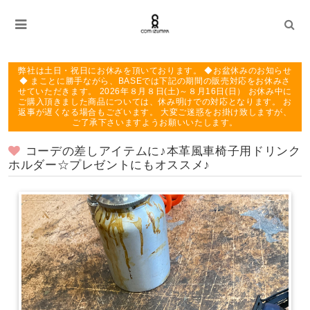
弊社は土日・祝日にお休みを頂いております。 ◆お盆休みのお知らせ
◆ まことに勝手ながら、BASEでは下記の期間の販売対応をお休みさ
せていただきます。 2026年８月８日(土)～８月16日(日） お休み中に
ご購入頂きました商品については、休み明けでの対応となります。 お
返事が遅くなる場合もございます。 大変ご迷惑をお掛け致しますが、
ご了承下さいますようお願いいたします。
コーデの差しアイテムに♪本革風車椅子用ドリンク
ホルダー☆プレゼントにもオススメ♪