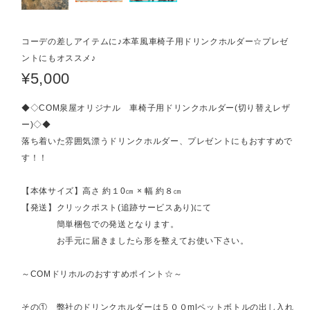
コーデの差しアイテムに♪本革風車椅子用ドリンクホルダー☆プレゼ
ントにもオススメ♪
¥5,000
◆◇COM泉屋オリジナル 車椅子用ドリンクホルダー(切り替えレザ
ー)◇◆
落ち着いた雰囲気漂うドリンクホルダー、プレゼントにもおすすめで
す！！
【本体サイズ】高さ 約１0㎝ × 幅 約８㎝
【発送】クリックポスト(追跡サービスあり)にて
簡単梱包での発送となります。
お手元に届きましたら形を整えてお使い下さい。
～COMドリホルのおすすめポイント☆～
その① 弊社のドリンクホルダーは５００mlペットボトルの出し入れ