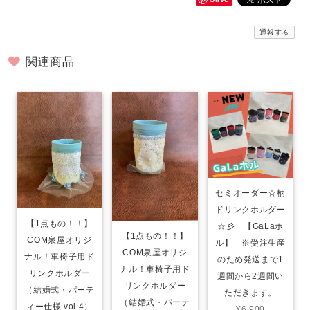
通報する
関連商品
セミオーダー☆柄
ドリンクホルダー
【1点もの！！】
☆彡 【GaLaホ
【1点もの！！】
COM泉屋オリジ
ル】 ※受注生産
COM泉屋オリジ
ナル！車椅子用ド
のため発送まで1
ナル！車椅子用ド
リンクホルダー
週間から2週間い
リンクホルダー
（結婚式・パーテ
ただきます。
（結婚式・パーテ
ィー仕様 vol.4）
¥6,900