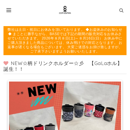
弊社は土日・祝日にお休みを頂いております。 ◆お盆休みのお知らせ
◆ まことに勝手ながら、BASEでは下記の期間の販売対応をお休みさ
せていただきます。 2026年８月８日(土)～８月16日(日） お休み中に
ご購入頂きました商品については、休み明けでの対応となります。 お
返事が遅くなる場合もございます。 大変ご迷惑をお掛け致しますが、
ご了承下さいますようお願いいたします。
NEW☆柄ドリンクホルダー☆彡 【GaLaホル】
誕生！！