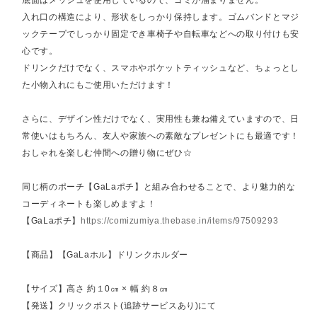
底面はメッシュを使用しているので、ゴミが溜まりません。
入れ口の構造により、形状をしっかり保持します。ゴムバンドとマジ
ックテープでしっかり固定でき車椅子や自転車などへの取り付けも安
心です。
ドリンクだけでなく、スマホやポケットティッシュなど、ちょっとし
た小物入れにもご使用いただけます！
さらに、デザイン性だけでなく、実用性も兼ね備えていますので、日
常使いはもちろん、友人や家族への素敵なプレゼントにも最適です！
おしゃれを楽しむ仲間への贈り物にぜひ☆
同じ柄のポーチ【GaLaポチ】と組み合わせることで、より魅力的な
コーディネートも楽しめますよ！
【GaLaポチ】
https://comizumiya.thebase.in/items/97509293
【商品】【GaLaホル】ドリンクホルダー
【サイズ】高さ 約１0㎝ × 幅 約８㎝
【発送】クリックポスト(追跡サービスあり)にて