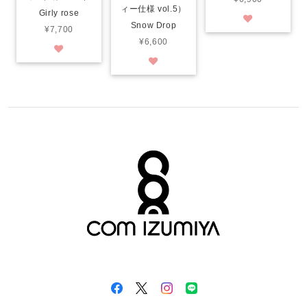
ィー仕様 vol.5）
Girly rose
Snow Drop
¥7,700
¥6,600